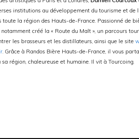
es artistiques à Paris et à Londres,
Damien Courcoux
rses institutions au développement du tourisme et de l’
s toute la région des Hauts-de-France. Passionné de bi
 a notamment créé la « Route du Malt », un parcours tour
trer les brasseurs et les distillateurs, ainsi que le site
w
fr
. Grâce à Randos Bière Hauts-de-France, il vous part
sa région, chaleureuse et humaine. Il vit à Tourcoing.