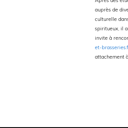
Après des étud
auprès de dive
culturelle dan
spiritueux, il
invite à rencon
et-brasseries.
attachement à 