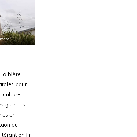
amera
 la bière
atales pour
a culture
Des grandes
nnes en
 Laon ou
térant en fin