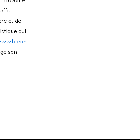
a travaillé
offre
ère et de
istique qui
ww.bieres-
age son