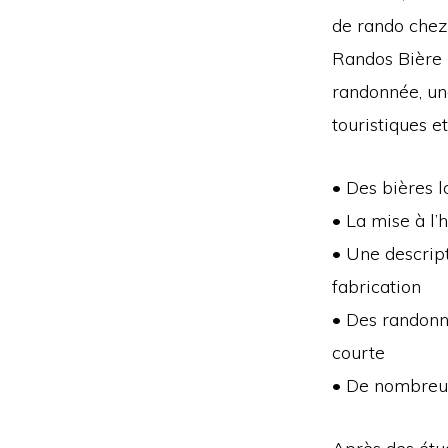
de rando chez 
Randos Bière 
randonnée, une
touristiques e
• Des bières l
• La mise à l’
• Une descript
fabrication
• Des randonné
courte
• De nombreu