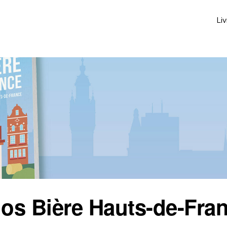
, la patrie de la bière !
Liv
os Bière Hauts-de-Fra