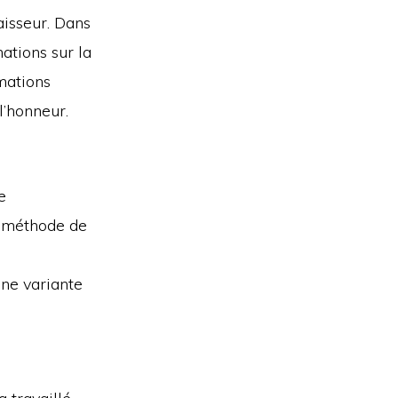
aisseur. Dans
ations sur la
rmations
l’honneur.
e
la méthode de
une variante