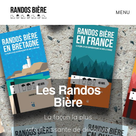
Skip
MENU
to
main
Main
content
Content
Les Randos
Bière
La façon la plus
rafraîchissante de découvrir